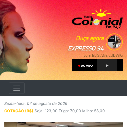
Ouça agora
EXPRESSO 94
com ELISIANE LUDWIG
Sexta-feira, 07 de agosto de 2026
COTAÇÃO (R$)
Soja: 123,00 Trigo: 70,00 Milho: 58,00