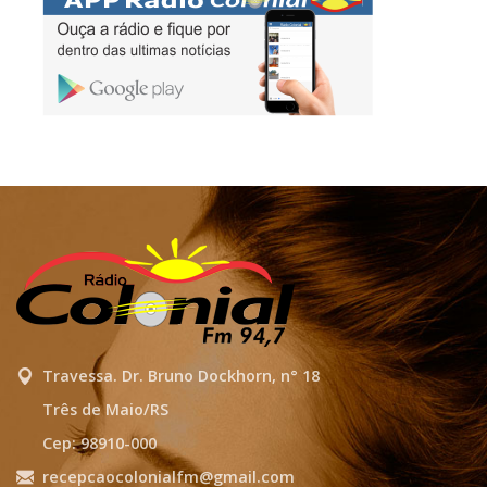
Travessa. Dr. Bruno Dockhorn, n° 18
Três de Maio/RS
Cep: 98910-000
recepcaocolonialfm@gmail.com