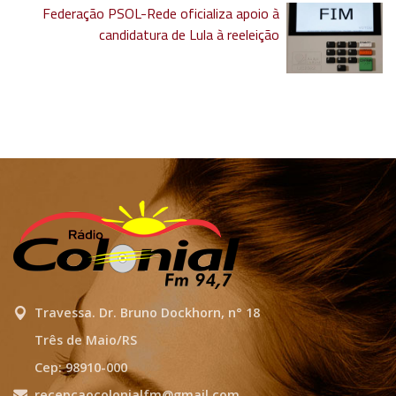
Federação PSOL-Rede oficializa apoio à
candidatura de Lula à reeleição
Travessa. Dr. Bruno Dockhorn, n° 18
Três de Maio/RS
Cep: 98910-000
recepcaocolonialfm@gmail.com