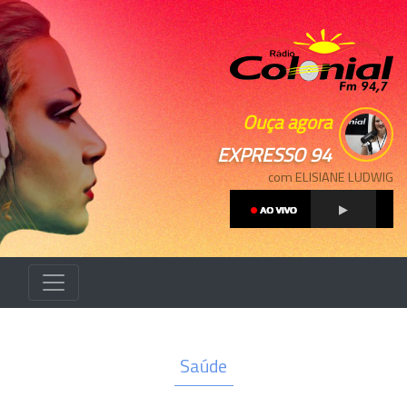
Ouça agora
EXPRESSO 94
com ELISIANE LUDWIG
Saúde