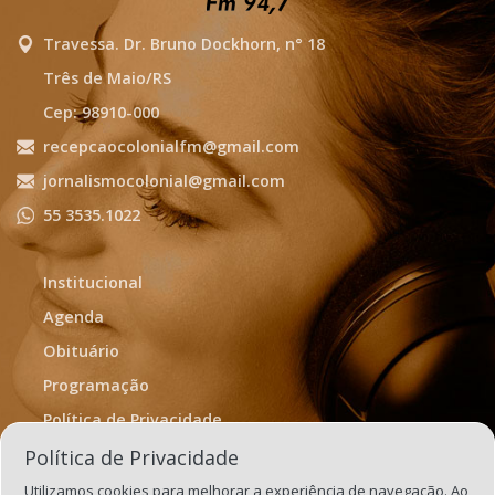
Travessa. Dr. Bruno Dockhorn, n° 18
Três de Maio/RS
Cep: 98910-000
recepcaocolonialfm@gmail.com
jornalismocolonial@gmail.com
55 3535.1022
Institucional
Agenda
Obituário
Programação
Política de Privacidade
Termos de Uso
Política de Privacidade
Utilizamos cookies para melhorar a experiência de navegação. Ao