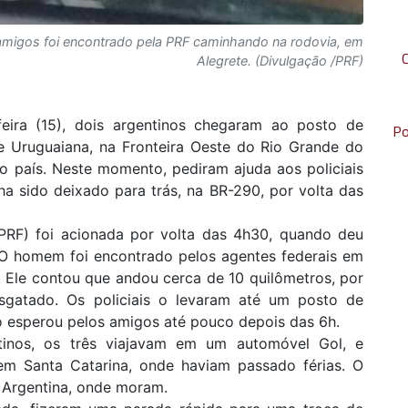
igos foi encontrado pela PRF caminhando na rodovia, em
Alegrete. (Divulgação /PRF)
eira (15), dois argentinos chegaram ao posto de
Po
de Uruguaiana, na Fronteira Oeste do Rio Grande do
do país. Neste momento, pediram ajuda aos policiais
ha sido deixado para trás, na BR-290, por volta das
 (PRF) foi acionada por volta das 4h30, quando deu
. O homem foi encontrado pelos agentes federais em
. Ele contou que andou cerca de 10 quilômetros, por
esgatado. Os policiais o levaram até um posto de
o esperou pelos amigos até pouco depois das 6h.
tinos, os três viajavam em um automóvel Gol, e
 em Santa Catarina, onde haviam passado férias. O
na Argentina, onde moram.