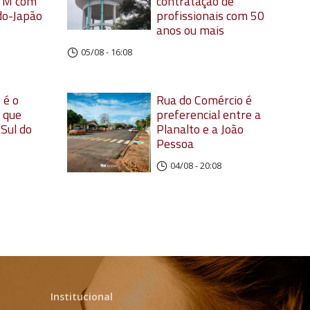
TM com
contratação de
do-Japão
profissionais com 50
anos ou mais
05/08 - 16:08
 é o
Rua do Comércio é
 que
preferencial entre a
 Sul do
Planalto e a João
Pessoa
04/08 - 20:08
Institucional