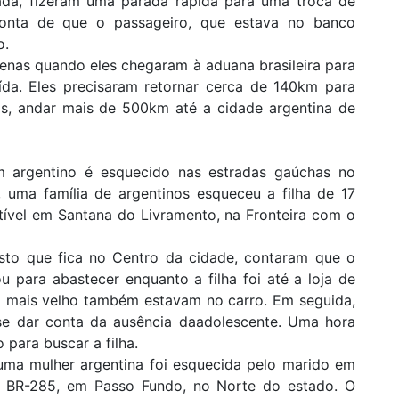
da, fizeram uma parada rápida para uma troca de
onta de que o passageiro, que estava no banco
o.
penas quando eles chegaram à aduana brasileira para
aída. Eles precisaram retornar cerca de 140km para
is, andar mais de 500km até a cidade argentina de
 argentino é esquecido nas estradas gaúchas no
uma família de argentinos esqueceu a filha de 17
vel em Santana do Livramento, na Fronteira com o
sto que fica no Centro da cidade, contaram que o
ou para abastecer enquanto a filha foi até a loja de
o mais velho também estavam no carro. Em seguida,
se dar conta da ausência daadolescente. Uma hora
 para buscar a filha.
ma mulher argentina foi esquecida pelo marido em
 BR-285, em Passo Fundo, no Norte do estado. O