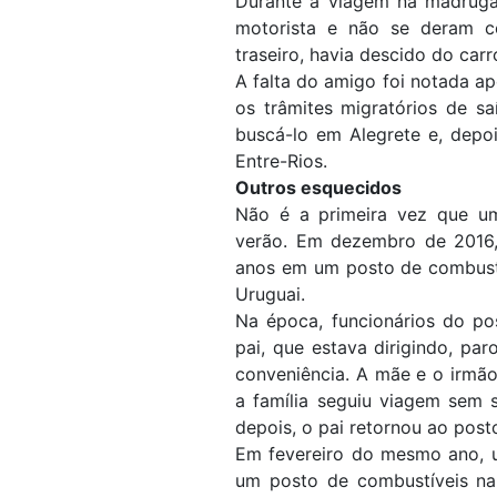
Durante a viagem na madruga
motorista e não se deram c
traseiro, havia descido do carr
A falta do amigo foi notada a
os trâmites migratórios de s
buscá-lo em Alegrete e, depo
Entre-Rios.
Outros esquecidos
Não é a primeira vez que um
verão. Em dezembro de 2016, 
anos em um posto de combustí
Uruguai.
Na época, funcionários do po
pai, que estava dirigindo, par
conveniência. A mãe e o irmã
a família seguiu viagem sem 
depois, o pai retornou ao posto
Em fevereiro do mesmo ano, u
um posto de combustíveis na