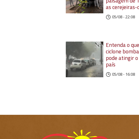
paisagem de 
as cerejeiras-
05/08 - 22:08
Entenda o que
ciclone bomba
pode atingir o
país
05/08 - 16:08