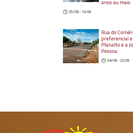
anos ou mais
05/08 - 16:08
Rua do Comérc
preferencial e
Planalto e a J
Pessoa
04/08 - 20:08