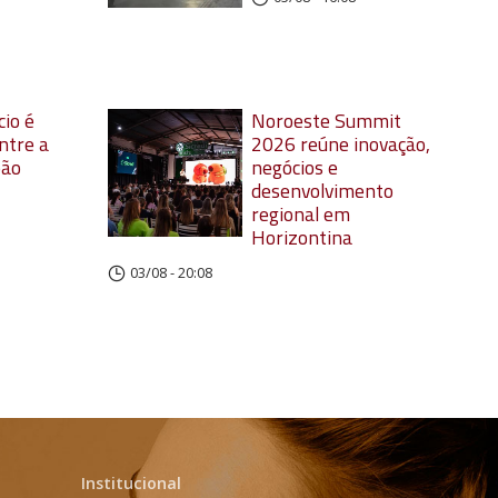
io é
Noroeste Summit
ntre a
2026 reúne inovação,
oão
negócios e
desenvolvimento
regional em
Horizontina
03/08 - 20:08
Institucional