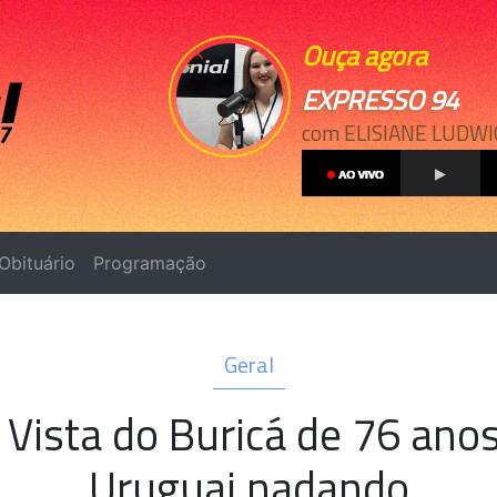
Ouça agora
EXPRESSO 94
com ELISIANE LUDWI
Obituário
Programação
Geral
Vista do Buricá de 76 anos
Uruguai nadando