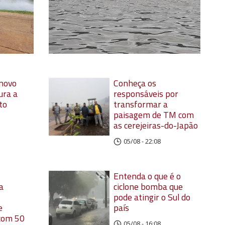
 novo
Conheça os
ura a
responsáveis por
to
transformar a
paisagem de TM com
as cerejeiras-do-Japão
05/08 - 22:08
Entenda o que é o
a
ciclone bomba que
pode atingir o Sul do
e
país
 com 50
05/08 - 16:08