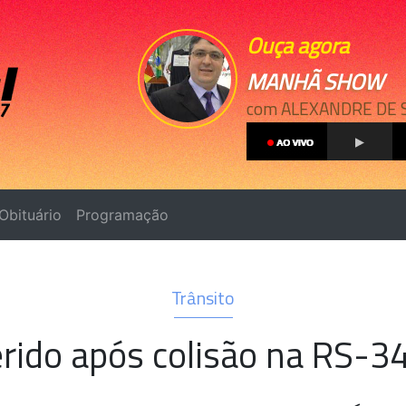
Ouça agora
MANHÃ SHOW
com ALEXANDRE DE 
Obituário
Programação
Trânsito
ferido após colisão na RS-