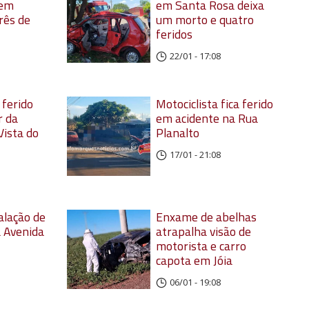
 em
em Santa Rosa deixa
rês de
um morto e quatro
feridos
22/01 - 17:08
 ferido
Motociclista fica ferido
r da
em acidente na Rua
Vista do
Planalto
17/01 - 21:08
alação de
Enxame de abelhas
a Avenida
atrapalha visão de
motorista e carro
capota em Jóia
06/01 - 19:08