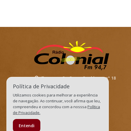
Travessa. Dr. Bruno Dockhorn, n° 18
Política de Privacidade
Três de Maio/RS
Utilizamos cookies para melhorar a experiência
Cep: 98910-000
de navegação. Ao continuar, você afirma que leu,
recepcaocolonialfm@gmail.com
compreendeu e concordou com a nosssa
Política
de Privacidade.
jornalismocolonial@gmail.com
55 3535.1022
Entendi