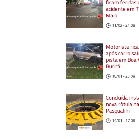
ficam feridas
acidente em T
Maio
11/03 - 21:08
Motorista fica
após carro sai
pista em Boa 
Buricá
18/01 - 23:08
Concluída inst
nova rótula n
Pasqualini
14/01 - 17:08