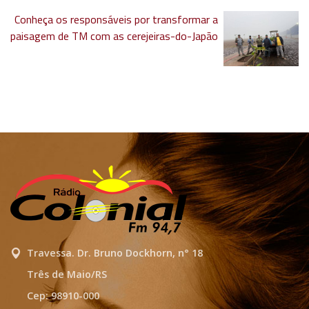
Conheça os responsáveis por transformar a
paisagem de TM com as cerejeiras-do-Japão
Travessa. Dr. Bruno Dockhorn, n° 18
Três de Maio/RS
Cep: 98910-000