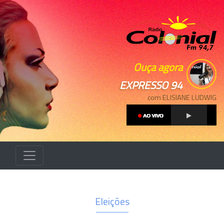
Ouça agora
EXPRESSO 94
com ELISIANE LUDWIG
Eleições