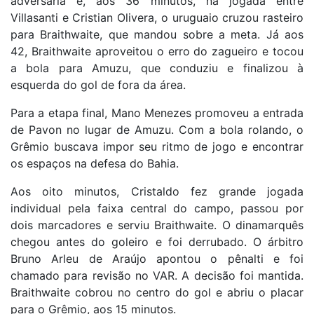
adversária e, aos 36 minutos, na jogada entre
Villasanti e Cristian Olivera, o uruguaio cruzou rasteiro
para Braithwaite, que mandou sobre a meta. Já aos
42, Braithwaite aproveitou o erro do zagueiro e tocou
a bola para Amuzu, que conduziu e finalizou à
esquerda do gol de fora da área.
Para a etapa final, Mano Menezes promoveu a entrada
de Pavon no lugar de Amuzu. Com a bola rolando, o
Grêmio buscava impor seu ritmo de jogo e encontrar
os espaços na defesa do Bahia.
Aos oito minutos, Cristaldo fez grande jogada
individual pela faixa central do campo, passou por
dois marcadores e serviu Braithwaite. O dinamarquês
chegou antes do goleiro e foi derrubado. O árbitro
Bruno Arleu de Araújo apontou o pênalti e foi
chamado para revisão no VAR. A decisão foi mantida.
Braithwaite cobrou no centro do gol e abriu o placar
para o Grêmio, aos 15 minutos.