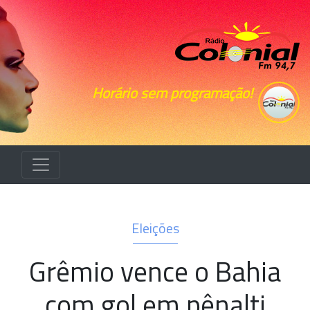
Horário sem programação!
Eleições
Grêmio vence o Bahia
com gol em pênalti