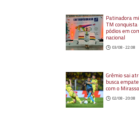
Patinadora mi
TM conquista 
pódios em co
nacional
03/08 - 22:08
Grêmio sai at
busca empate
com o Mirasso
02/08 - 20:08