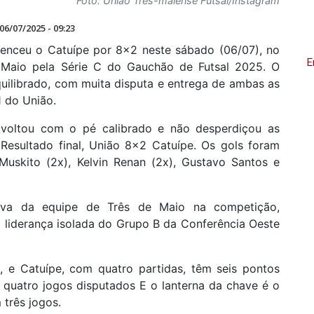
Foto: União Três-maiense Futsal/Instagram
06/07/2025 - 09:23
venceu o Catuípe por 8x2 neste sábado (06/07), no
E
Maio pela Série C do Gauchão de Futsal 2025. O
quilibrado, com muita disputa e entrega de ambas as
1 do União.
voltou com o pé calibrado e não desperdiçou as
 Resultado final, União 8x2 Catuípe. Os gols foram
Muskito (2x), Kelvin Renan (2x), Gustavo Santos e
tiva da equipe de Três de Maio na competição,
a liderança isolada do Grupo B da Conferência Oeste
s, e Catuípe, com quatro partidas, têm seis pontos
 quatro jogos disputados E o lanterna da chave é o
 três jogos.