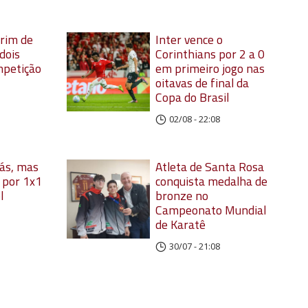
rim de
Inter vence o
dois
Corinthians por 2 a 0
mpetição
em primeiro jogo nas
oitavas de final da
Copa do Brasil
02/08 - 22:08
rás, mas
Atleta de Santa Rosa
 por 1x1
conquista medalha de
l
bronze no
Campeonato Mundial
de Karatê
30/07 - 21:08