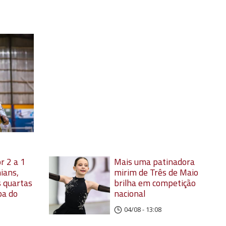
r 2 a 1
Mais uma patinadora
ians,
mirim de Três de Maio
 quartas
brilha em competição
pa do
nacional
04/08 - 13:08