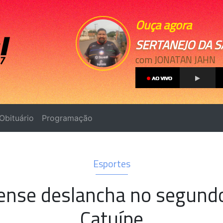
Ouça agora
SERTANEJO DA 
com JONATAN JAHN
Obituário
Programação
Esportes
ense deslancha no segundo
Catuípe