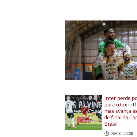
Inter perde po
para o Corinth
mas avança às
de final da Co
Brasil
06/08 - 22:08