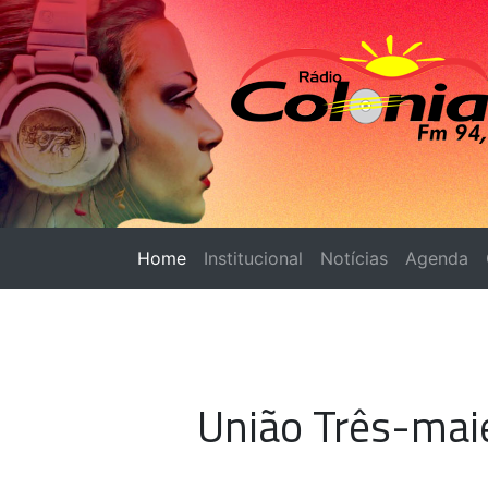
Home
(página atual)
Institucional
Notícias
Agenda
União Três-mai