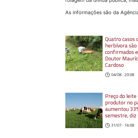
As informações são da Agênci
Quatro casos d
herbívora são
confirmados 
Doutor Mauríc
Cardoso
04/08 - 20:08
Preço do leite
produtor no p
aumentou 33%
semestre, diz
31/07 - 16:08