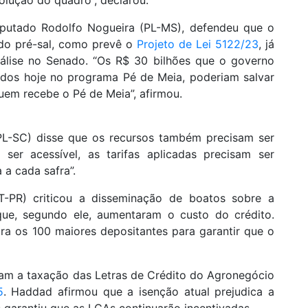
eputado Rodolfo Nogueira (PL-MS), defendeu que o
 do pré-sal, como prevê o
Projeto de Lei 5122/23
, já
lise no Senado. “Os R$ 30 bilhões que o governo
sados hoje no programa Pé de Meia, poderiam salvar
em recebe o Pé de Meia”, afirmou.
PL-SC) disse que os recursos também precisam ser
 ser acessível, as tarifas aplicadas precisam ser
 a cada safra”.
-PR) criticou a disseminação de boatos sobre a
que, segundo ele, aumentaram o custo do crédito.
ara os 100 maiores depositantes para garantir que o
ram a taxação das Letras de Crédito do Agronegócio
5
. Haddad afirmou que a isenção atual prejudica a
 garantiu que as LCAs continuarão incentivadas.