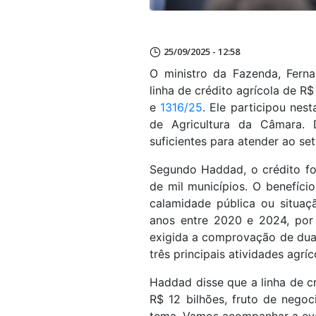
25/09/2025 - 12:58
O ministro da Fazenda, Fern
linha de crédito agrícola de R
e
1316/25
. Ele participou nes
de Agricultura da Câmara. 
suficientes para atender ao set
Segundo Haddad, o crédito fo
de mil municípios. O benefíci
calamidade pública ou situa
anos entre 2020 e 2024, por
exigida a comprovação de du
três principais atividades agríc
Haddad disse que a linha de cr
R$ 12 bilhões, fruto de neg
tema. Vamos acompanhar a evo