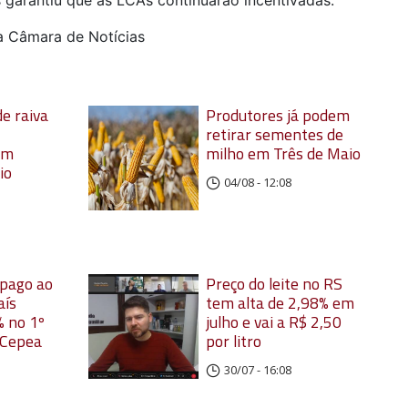
a Câmara de Notícias
e raiva
Produtores já podem
retirar sementes de
em
milho em Três de Maio
io
04/08 - 12:08
 pago ao
Preço do leite no RS
aís
tem alta de 2,98% em
 no 1º
julho e vai a R$ 2,50
 Cepea
por litro
30/07 - 16:08