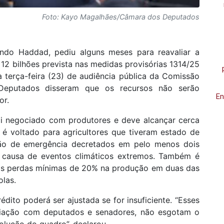
Foto: Kayo Magalhães/Câmara dos Deputados
ando Haddad, pediu alguns meses para reavaliar a
$ 12 bilhões prevista nas medidas provisórias 1314/25
ta terça-feira (23) de audiência pública da Comissão
Deputados disseram que os recursos não serão
En
or.
i negociado com produtores e deve alcançar cerca
o é voltado para agricultores que tiveram estado de
ção de emergência decretados em pelo menos dois
 causa de eventos climáticos extremos. Também é
as perdas mínimas de 20% na produção em duas das
olas.
édito poderá ser ajustada se for insuficiente. “Esses
ociação com deputados e senadores, não esgotam o
lução do quadro”, declarou.