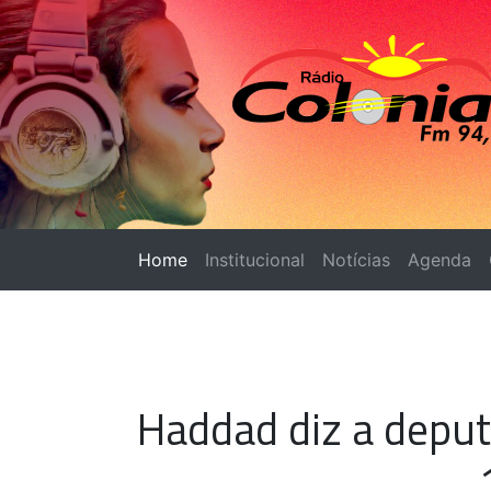
Home
(página atual)
Institucional
Notícias
Agenda
Haddad diz a deput