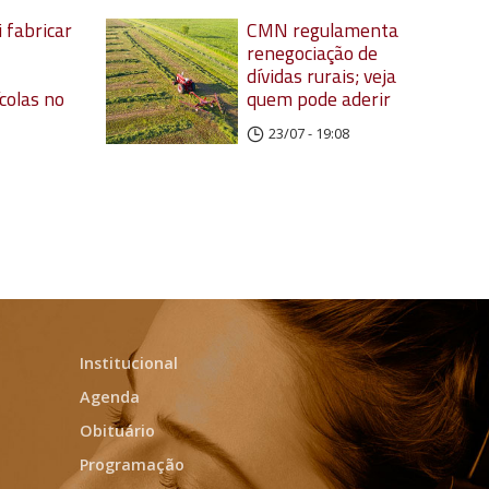
 fabricar
CMN regulamenta
renegociação de
dívidas rurais; veja
colas no
quem pode aderir
23/07 - 19:08
Institucional
Agenda
Obituário
Programação