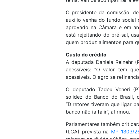
O presidente da comissão, d
auxílio venha do fundo social
aprovado na Câmara e em aná
está rejeitando do pré-sal, u
quem produz alimentos para qu
Custo do crédito
A deputada Daniela Reinehr (
acessíveis: “O valor tem que
acessíveis. O agro se refinancia
O deputado Tadeu Veneri (PT
solidez do Banco do Brasil, 
“Diretores tiveram que ligar p
banco não ia falir”, afirmou.
Parlamentares também critica
(LCA) prevista na
MP 1303/2
rolagem da dívida pública, mas