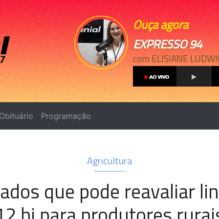
Ouça agora
EXPRESSO 94
com ELISIANE LUDWI
Obituário
Programação
Agricultura
ados que pode reavaliar lin
12 bi para produtores rurai