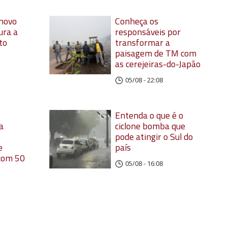
 novo
Conheça os
ura a
responsáveis por
to
transformar a
paisagem de TM com
as cerejeiras-do-Japão
05/08 - 22:08
Entenda o que é o
a
ciclone bomba que
pode atingir o Sul do
e
país
 com 50
05/08 - 16:08