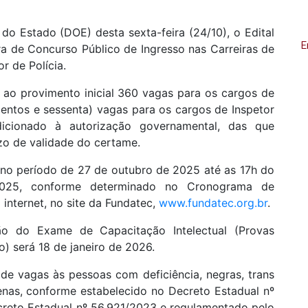
l do Estado (DOE) desta sexta-feira (24/10), o Edital
E
ra de Concurso Público de Ingresso nas Carreiras de
or de Polícia.
 ao provimento inicial 360 vagas para os cargos de
zentos e sessenta) vagas para os cargos de Inspetor
icionado à autorização governamental, das que
zo de validade do certame.
s no período de 27 de outubro de 2025 até as 17h do
25, conforme determinado no Cronograma de
internet, no site da Fundatec,
www.fundatec.org.br
.
ão do Exame de Capacitação Intelectual (Provas
) será 18 de janeiro de 2026.
de vagas às pessoas com deficiência, negras, trans
enas, conforme estabelecido no Decreto Estadual nº
creto Estadual nº 56.921/2023 e regulamentado pelo