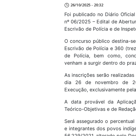
26/10/2025 - 20:32
Foi publicado no Diário Oficia
nº 06/2025 – Edital de Abertu
Escrivão de Polícia e de Inspet
O concurso público destina-se
Escrivão de Polícia e 360 (tre
de Polícia, bem como, cond
venham a surgir dentro do pra
As inscrições serão realizada
dia 26 de novembro de 20
Execução, exclusivamente pela 
A data provável da Aplicaç
Teórico-Objetivas e de Redação
Será assegurado o percentual 
e integrantes dos povos indíg
56.229/2021, alterado pelo De