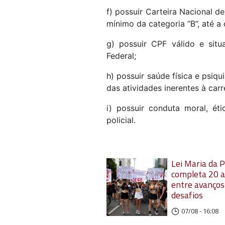
f) possuir Carteira Nacional d
mínimo da categoria “B”, até a
g) possuir CPF válido e situ
Federal;
h) possuir saúde física e psiq
das atividades inerentes à carr
i) possuir conduta moral, ét
policial.
Lei Maria da 
completa 20 
entre avanços
desafios
07/08 - 16:08