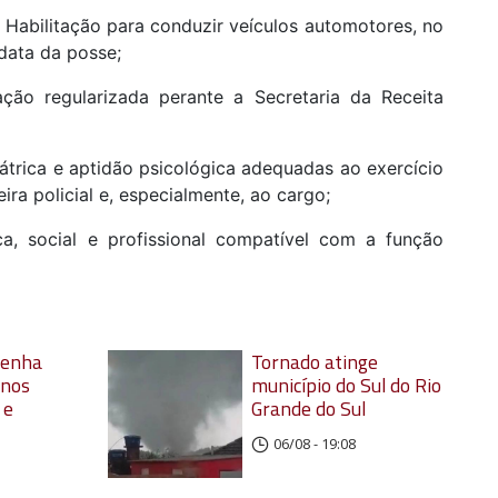
e Habilitação para conduzir veículos automotores, no
 data da posse;
ação regularizada perante a Secretaria da Receita
uiátrica e aptidão psicológica adequadas ao exercício
eira policial e, especialmente, ao cargo;
ica, social e profissional compatível com a função
Penha
Tornado atinge
anos
município do Sul do Rio
 e
Grande do Sul
06/08 - 19:08