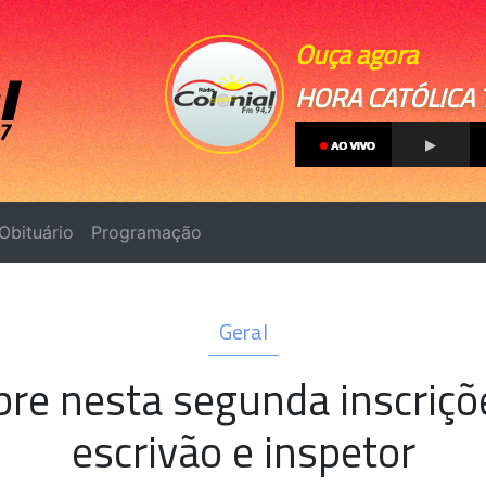
Ouça agora
HORA CATÓLICA 
Obituário
Programação
Geral
 abre nesta segunda inscriç
escrivão e inspetor