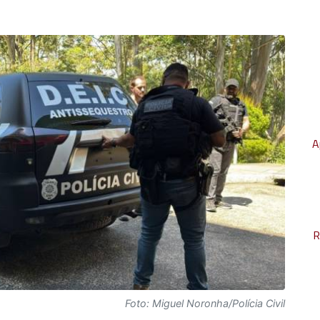
A
R
Foto: Miguel Noronha/Polícia Civil