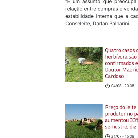
“É um assunto que preocupa e
relação entre compras e venda
estabilidade interna que a cad
Conseleite, Darlan Palharini.
Quatro casos d
herbívora são
confirmados 
Doutor Mauríc
Cardoso
04/08 - 20:08
Preço do leite
produtor no p
aumentou 33%
semestre, diz
31/07 - 16:08