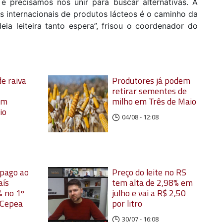
 precisamos nos unir para buscar alternativas. A
s internacionais de produtos lácteos é o caminho da
eia leiteira tanto espera”, frisou o coordenador do
e raiva
Produtores já podem
retirar sementes de
em
milho em Três de Maio
io
04/08 - 12:08
 pago ao
Preço do leite no RS
aís
tem alta de 2,98% em
 no 1º
julho e vai a R$ 2,50
 Cepea
por litro
30/07 - 16:08