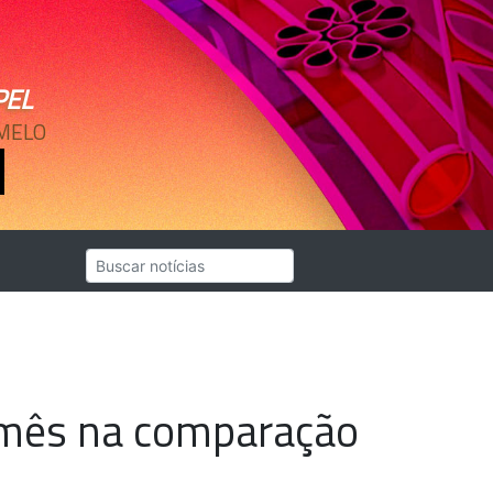
PEL
 MELO
te mês na comparação