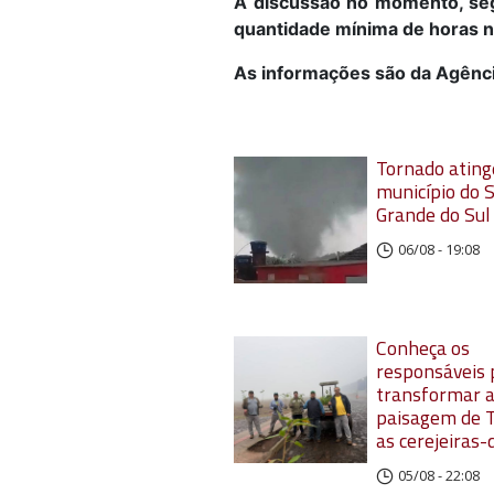
A discussão no momento, seg
quantidade mínima de horas ne
As informações são da Agência
Tornado ating
município do S
Grande do Sul
06/08 - 19:08
Conheça os
responsáveis 
transformar 
paisagem de 
as cerejeiras-
05/08 - 22:08