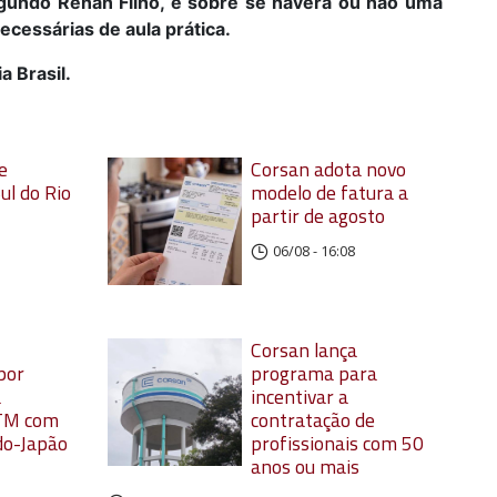
undo Renan Filho, é sobre se haverá ou não uma
cessárias de aula prática.
 Brasil.
e
Corsan adota novo
ul do Rio
modelo de fatura a
partir de agosto
06/08 - 16:08
Corsan lança
por
programa para
a
incentivar a
TM com
contratação de
do-Japão
profissionais com 50
anos ou mais