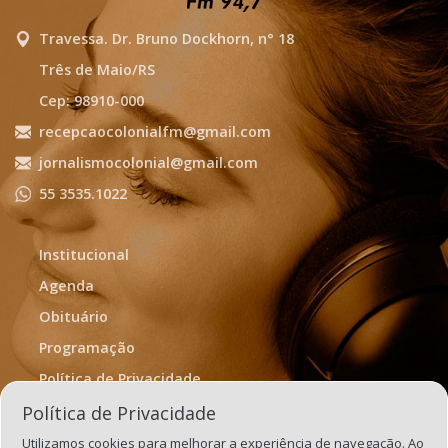
Travessa. Dr. Bruno Dockhorn, n° 18
Três de Maio/RS
Cep: 98910-000
recepcaocolonialfm@gmail.com
jornalismocolonial@gmail.com
55 3535.1022
Institucional
Agenda
Obituário
Programação
Política de Privacidade
Termos de Uso
Política de Privacidade
Utilizamos cookies para melhorar a experiência de navegação. Ao