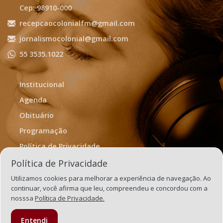
Cep: 98910-000
recepcaocolonialfm@gmail.com
jornalismocolonial@gmail.com
55 3535.1022
Institucional
Agenda
Obituário
Programação
Política de Privacidade
Termos de Uso
Política de Privacidade
Utilizamos cookies para melhorar a experiência de navegação. Ao
continuar, você afirma que leu, compreendeu e concordou com a
nosssa
Política de Privacidade.
Entendi