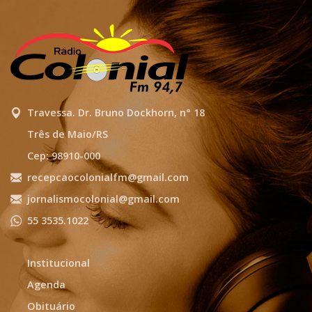
Travessa. Dr. Bruno Dockhorn, n° 18
Três de Maio/RS
Cep: 98910-000
recepcaocolonialfm@gmail.com
jornalismocolonial@gmail.com
55 3535.1022
Institucional
Agenda
Obituário