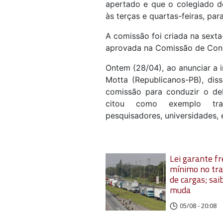
apertado e que o colegiado dev
às terças e quartas-feiras, par
A comissão foi criada na sexta
aprovada na Comissão de Consti
Ontem (28/04), ao anunciar a 
Motta (Republicanos-PB), dis
comissão para conduzir o de
citou como exemplo traba
pesquisadores, universidades, 
Lei garante fr
mínimo no tr
de cargas; sai
muda
05/08 - 20:08