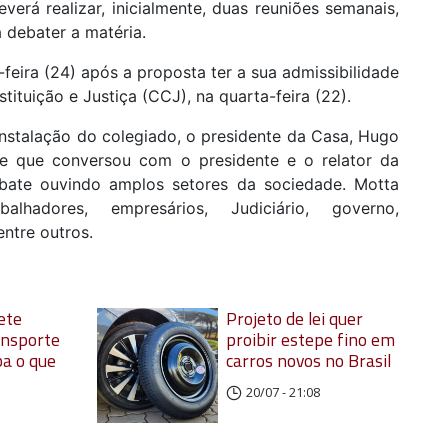
erá realizar, inicialmente, duas reuniões semanais,
a debater a matéria.
-feira (24) após a proposta ter a sua admissibilidade
tuição e Justiça (CCJ), na quarta-feira (22).
instalação do colegiado, o presidente da Casa, Hugo
se que conversou com o presidente e o relator da
bate ouvindo amplos setores da sociedade. Motta
lhadores, empresários, Judiciário, governo,
entre outros.
ete
Projeto de lei quer
ansporte
proibir estepe fino em
ba o que
carros novos no Brasil
20/07 - 21:08