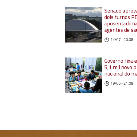
Senado aprov
dois turnos P
aposentadoria
agentes de sa
14/07 - 20:08
Governo fixa 
5,1 mil novo p
nacional do m
19/06 - 21:08