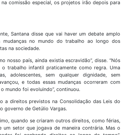
na comissão especial, os projetos irão depois para
nte, Santana disse que vai haver um debate amplo
s mudanças no mundo do trabalho ao longo dos
utas na sociedade.
no nosso país, ainda existia escravidão”, disse. “Nós
, o trabalho infantil praticamente como regra. Uma
ças, adolescentes, sem qualquer dignidade, sem
 avançou, e todas essas mudanças ocorreram com
 o mundo foi evoluindo”, continuou.
o a direitos previstos na Consolidação das Leis do
 o governo de Getúlio Vargas.
imo, quando se criaram outros direitos, como férias,
e um setor que jogava de maneira contrária. Mas o
hador foi ganhando direitos ao longo do tempo”,