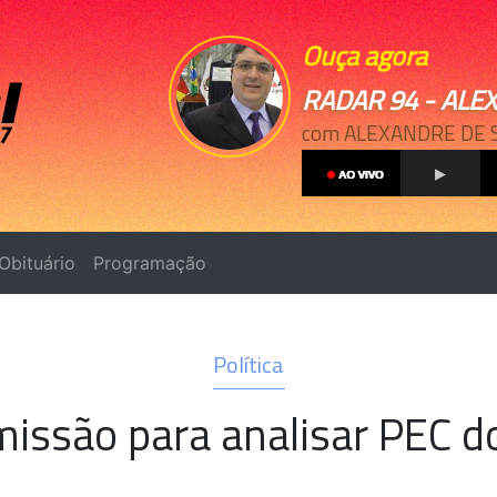
Ouça agora
RADAR 94 - ALE
com ALEXANDRE DE 
Obituário
Programação
Política
issão para analisar PEC d