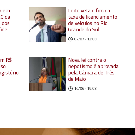
a em
Leite veta o fim da
EC da
taxa de licenciamento
 dos
de veículos no Rio
úde
Grande do Sul
07/07 - 13:08
em R$
Nova lei contra o
iso
nepotismo é aprovada
agistério
pela Câmara de Três
de Maio
16/06 - 19:08