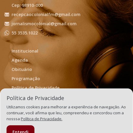
Cep: 98910-000
recepcaocolonialfm@gmail.com
jornalismocolonial@gmail.com
55 3535.1022
Institucional
Agenda
Obituário
Programação
Política de Privacidade
Termos de Uso
Política de Privacidade
Utilizamos cookies para melhorar a experiência de navegação. Ao
continuar, você afirma que leu, compreendeu e concordou com a
nosssa
Política de Privacidade.
Entendi