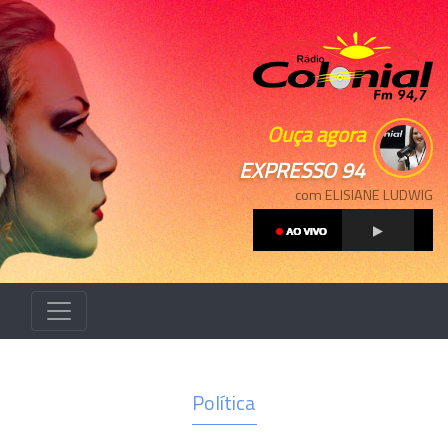
Ouça agora
EXPRESSO 94
com ELISIANE LUDWIG
Política