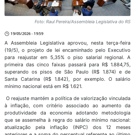
Foto: Raul Pereira/Assembleia Legislativa do RS
19/05/2026 - 19:59
A Assembleia Legislativa aprovou, nesta terça-feira
(19/5), o projeto de lei encaminhado pelo Executivo
para reajustar em 5,35% o piso salarial regional. A
primeira das cinco faixas passará para R$ 1.884,75,
superando os pisos de São Paulo (R$ 1.874) e de
Santa Catarina (R$ 1.842), por exemplo. O salário
mínimo nacional está em R$ 1.621.
O reajuste mantém a política de valorização vinculada
à inflação, com critério associado ao aumento da
produtividade da economia adotando metodologia
que se assemelha à regra do salário mínimo nacional:
atualização pela inflação (INPC) dos 12 meses
anteriores e a soma do percentual referente ao último