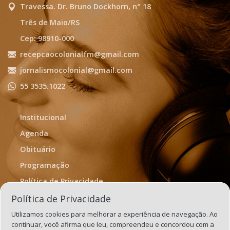
Travessa. Dr. Bruno Dockhorn, n° 18
Três de Maio/RS
Cep: 98910-000
recepcaocolonialfm@gmail.com
jornalismocolonial@gmail.com
55 3535.1022
Institucional
Agenda
Obituário
Programação
Política de Privacidade
Termos de Uso
Política de Privacidade
Utilizamos cookies para melhorar a experiência de navegação. Ao
continuar, você afirma que leu, compreendeu e concordou com a