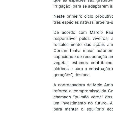
que as espécies são gradati
irrigação, para se adaptarem 
Neste primeiro ciclo produtiv
três espécies nativas: aroeira-
De acordo com Márcio Rau
responsável pelos viveiros,
fortalecimento das ações am
Corsan tenha maior autonom
capacidade de recuperação am
vegetal, estamos contribuin
hídricos e para a construção
gerações”, destaca.
A coordenadora de Meio Ambie
reforça o compromisso da Co
chamado “pulmão verde” dos 
um investimento no futuro. 
para manter o equilíbrio eco