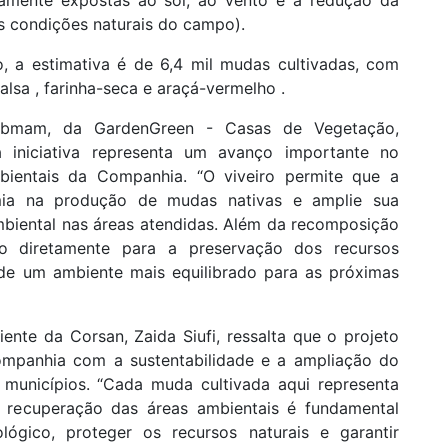
vamente expostas ao sol, ao vento e à redução da
às condições naturais do campo).
o, a estimativa é de 6,4 mil mudas cultivadas, com
salsa , farinha-seca e araçá-vermelho .
bmam, da GardenGreen - Casas de Vegetação,
 a iniciativa representa um avanço importante no
bientais da Companhia. “O viveiro permite que a
ia na produção de mudas nativas e amplie sua
biental nas áreas atendidas. Além da recomposição
do diretamente para a preservação dos recursos
 de um ambiente mais equilibrado para as próximas
nte da Corsan, Zaida Siufi, ressalta que o projeto
mpanhia com a sustentabilidade e a ampliação do
municípios. “Cada muda cultivada aqui representa
A recuperação das áreas ambientais é fundamental
lógico, proteger os recursos naturais e garantir