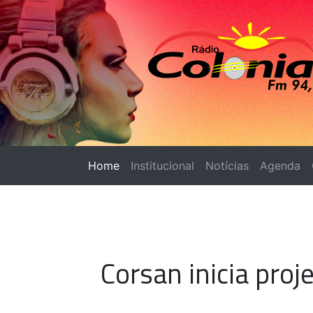
Home
(página atual)
Institucional
Notícias
Agenda
Corsan inicia proj