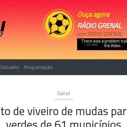
Ouça agora
RÁDIO GRENAL
com RÁDIO GRENAL
Obituário
Programação
Geral
eto de viveiro de mudas pa
verdes de 61 municípios