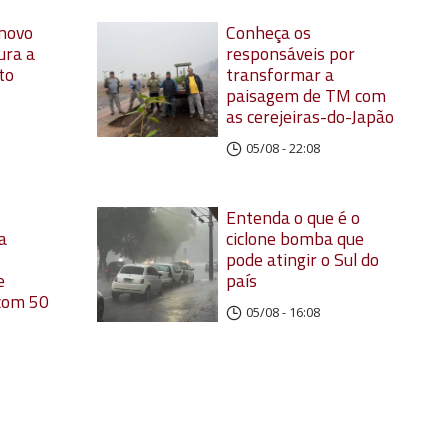
 novo
Conheça os
ura a
responsáveis por
to
transformar a
paisagem de TM com
as cerejeiras-do-Japão
05/08 - 22:08
Entenda o que é o
a
ciclone bomba que
pode atingir o Sul do
e
país
 com 50
05/08 - 16:08