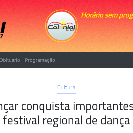
Horário sem pro
Obituário
Programação
Cultura
nçar conquista importante
festival regional de dança