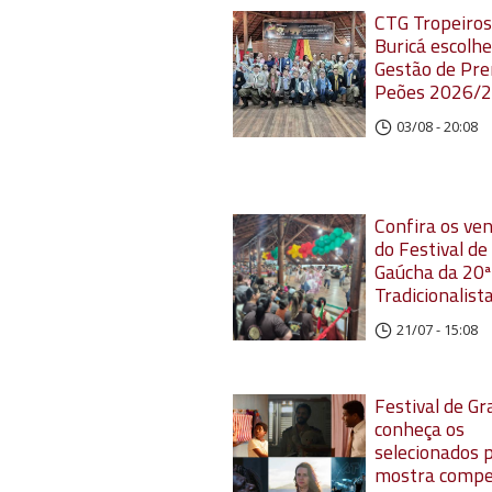
CTG Tropeiros
Buricá escolhe
Gestão de Pre
Peões 2026/
03/08 - 20:08
Confira os ve
do Festival de
Gaúcha da 20ª
Tradicionalist
21/07 - 15:08
Festival de G
conheça os
selecionados 
mostra compet