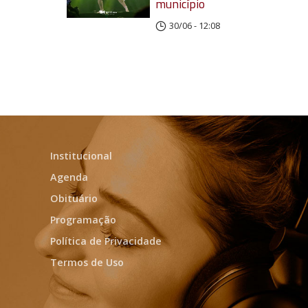
município
30/06 - 12:08
Institucional
Agenda
Obituário
Programação
Política de Privacidade
Termos de Uso