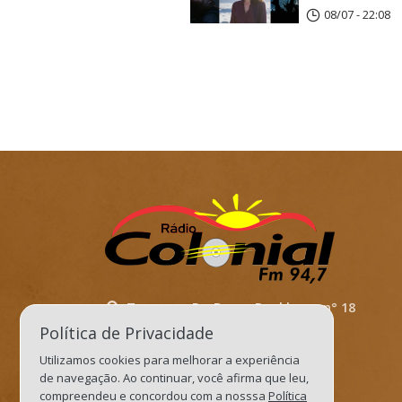
08/07 - 22:08
Travessa. Dr. Bruno Dockhorn, n° 18
Política de Privacidade
Três de Maio/RS
Utilizamos cookies para melhorar a experiência
Cep: 98910-000
de navegação. Ao continuar, você afirma que leu,
recepcaocolonialfm@gmail.com
compreendeu e concordou com a nosssa
Política