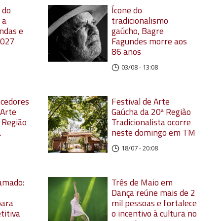
 do
Ícone do
 a
tradicionalismo
ndas e
gaúcho, Bagre
2027
Fagundes morre aos
86 anos
03/08 - 13:08
ncedores
Festival de Arte
 Arte
Gaúcha da 20ª Região
 Região
Tradicionalista ocorre
a
neste domingo em TM
18/07 - 20:08
ramado:
Três de Maio em
Dança reúne mais de 2
para
mil pessoas e fortalece
itiva
o incentivo à cultura no