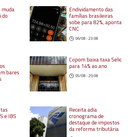
e muda
Endividamento das
i do
famílias brasileiras
sobe para 82%, aponta
CNC
06/08 - 23:08
Copom baixa taxa Selic
nos
para 14% ao ano
em bares
05/08 - 20:08
s
otas
Receita adia
S e IBS
cronograma de
destaque de impostos
da reforma tributária