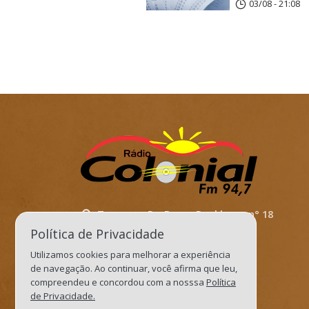
03/08 - 21:08
Travessa. Dr. Bruno Dockhorn, n° 18
Política de Privacidade
Três de Maio/RS
Utilizamos cookies para melhorar a experiência
Cep: 98910-000
de navegação. Ao continuar, você afirma que leu,
recepcaocolonialfm@gmail.com
compreendeu e concordou com a nosssa
Política
de Privacidade.
jornalismocolonial@gmail.com