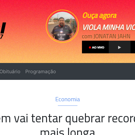
Ouça agora
VIOLA MINHA VI
com JONATAN JAHN
Obituário
Programação
Economia
m vai tentar quebrar reco
mais longa