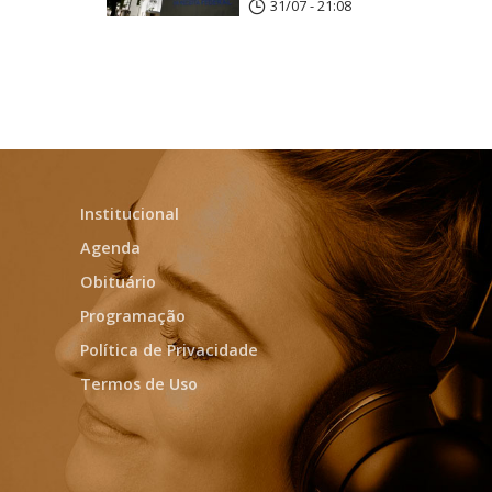
31/07 - 21:08
Institucional
Agenda
Obituário
Programação
Política de Privacidade
Termos de Uso