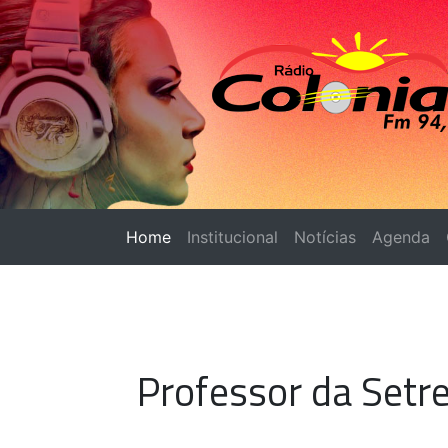
Home
(página atual)
Institucional
Notícias
Agenda
Professor da Setre