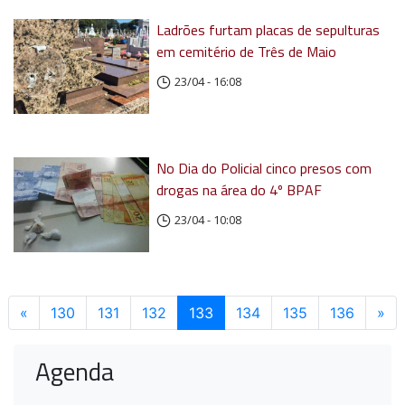
Ladrões furtam placas de sepulturas
em cemitério de Três de Maio
23/04 - 16:08
No Dia do Policial cinco presos com
drogas na área do 4º BPAF
23/04 - 10:08
«
Anterior
130
131
132
133
(atual)
134
135
136
»
Pr
Agenda