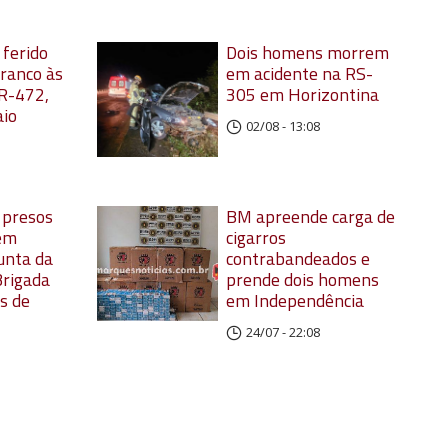
 ferido
Dois homens morrem
rranco às
em acidente na RS-
R-472,
305 em Horizontina
aio
02/08 - 13:08
o presos
BM apreende carga de
 em
cigarros
unta da
contrabandeados e
 Brigada
prende dois homens
s de
em Independência
24/07 - 22:08