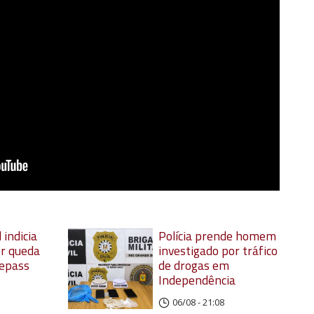
 indicia
Polícia prende homem
r queda
investigado por tráfico
oepass
de drogas em
Independência
06/08 - 21:08