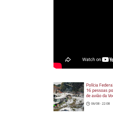
Polícia Federal
16 pessoas po
de avião da V
06/08 - 22:08