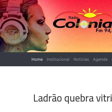
Home
(página atual)
Institucional
Notícias
Agenda
Ladrão quebra vitri