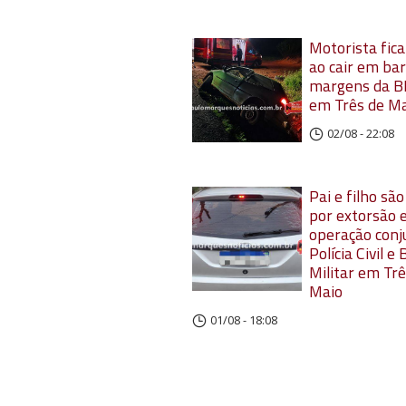
Motorista fica
ao cair em ba
margens da B
em Três de M
02/08 - 22:08
Pai e filho sã
por extorsão
operação conj
Polícia Civil e
Militar em Trê
Maio
01/08 - 18:08