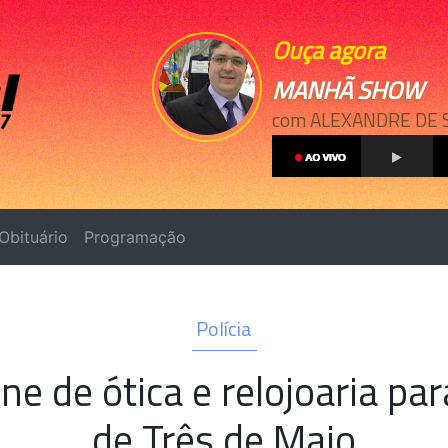
Ouça agora
MANHÃ SHOW
com ALEXANDRE DE 
Obituário
Programação
Polícia
ne de ótica e relojoaria pa
de Três de Maio