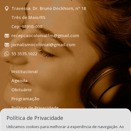
Travessa. Dr. Bruno Dockhorn, n° 18
Três de Maio/RS
Cep: 98910-000
recepcaocolonialfm@gmail.com
jornalismocolonial@gmail.com
55 3535.1022
Institucional
Agenda
Obituário
Programação
Política de Privacidade
Termos de Uso
Política de Privacidade
Utilizamos cookies para melhorar a experiência de navegação. Ao