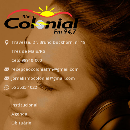
Travessa. Dr. Bruno Dockhorn, n° 18
Três de Maio/RS
Cep: 98910-000
recepcaocolonialfm@gmail.com
jornalismocolonial@gmail.com
55 3535.1022
Institucional
Agenda
Obituário