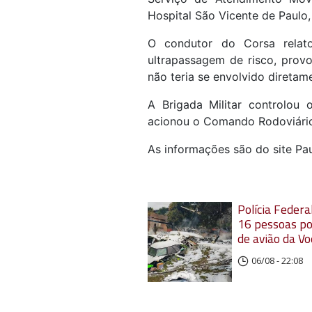
Hospital São Vicente de Paulo,
O condutor do Corsa relato
ultrapassagem de risco, prov
não teria se envolvido diretam
A Brigada Militar controlou 
acionou o Comando Rodoviário d
As informações são do site Pa
Polícia Federal
16 pessoas po
de avião da V
06/08 - 22:08