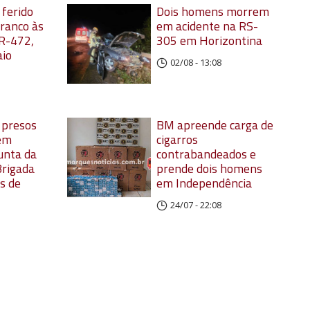
 ferido
Dois homens morrem
rranco às
em acidente na RS-
R-472,
305 em Horizontina
aio
02/08 - 13:08
o presos
BM apreende carga de
 em
cigarros
unta da
contrabandeados e
 Brigada
prende dois homens
s de
em Independência
24/07 - 22:08