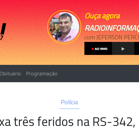
Ouça agora
RADIOINFORMA
com JEFERSON PERC
Obituário
Programação
Polícia
eixa três feridos na RS-342