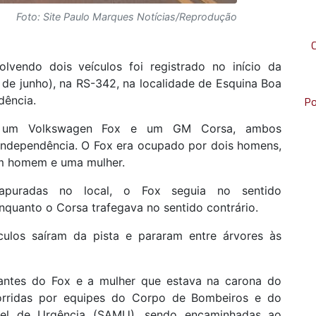
Foto: Site Paulo Marques Notícias/Reprodução
lvendo dois veículos foi registrado no início da
 de junho), na RS-342, na localidade de Esquina Boa
dência.
Po
eu um Volkswagen Fox e um GM Corsa, ambos
Independência. O Fox era ocupado por dois homens,
m homem e uma mulher.
apuradas no local, o Fox seguia no sentido
nquanto o Corsa trafegava no sentido contrário.
culos saíram da pista e pararam entre árvores às
pantes do Fox e a mulher que estava na carona do
orridas por equipes do Corpo de Bombeiros e do
el de Urgência (SAMU), sendo encaminhadas ao