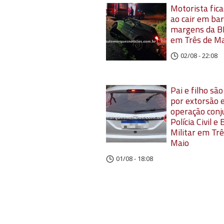
Motorista fica
ao cair em ba
margens da B
em Três de M
02/08 - 22:08
Pai e filho sã
por extorsão
operação conj
Polícia Civil e
Militar em Trê
Maio
01/08 - 18:08