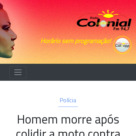
Horário sem programação!
Polícia
Homem morre após
colidir a moto contra